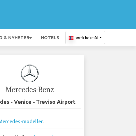
O & NYHETER
HOTELS
norsk bokmål
es - Venice - Treviso Airport
Mercedes-modeller
.