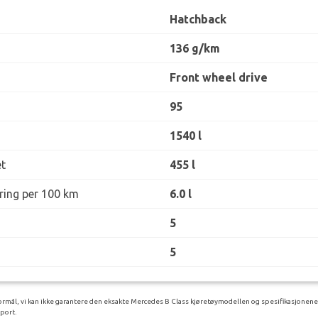
Hatchback
136 g/km
Front wheel drive
95
1540 l
t
455 l
øring per 100 km
6.0 l
5
5
rmål, vi kan ikke garantere den eksakte Mercedes B Class kjøretøymodellen og spesifikasjonene d
rport.