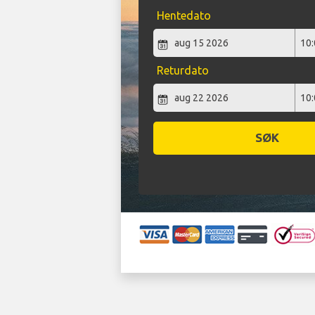
Hentedato
Returdato
SØK