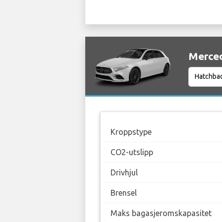
Mercede
Kroppstype
CO2-utslipp
Drivhjul
Brensel
Maks bagasjeromskapasitet