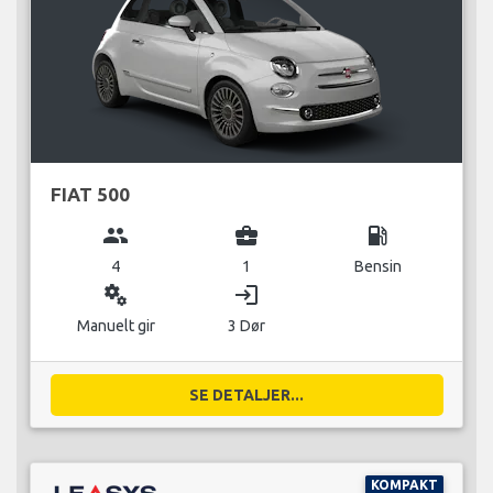
FIAT 500
group
business_center
local_gas_station
4
1
Bensin
miscellaneous_services
login
Manuelt gir
3 Dør
SE DETALJER...
KOMPAKT