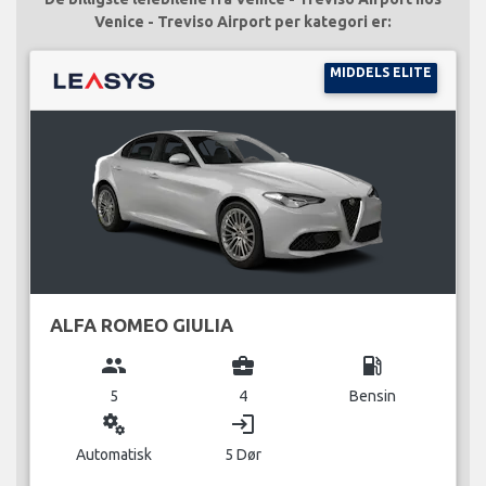
Venice - Treviso Airport per kategori er:
MIDDELS ELITE
ALFA ROMEO GIULIA
group
business_center
local_gas_station
5
4
Bensin
miscellaneous_services
login
Automatisk
5 Dør