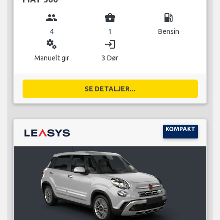
group
business_center
local_gas_station
4
1
Bensin
miscellaneous_services
login
Manuelt gir
3 Dør
SE DETALJER...
KOMPAKT