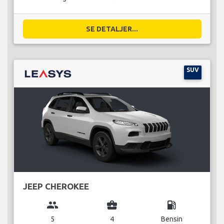
SE DETALJER...
SUV
JEEP CHEROKEE
group
business_center
local_gas_station
5
4
Bensin