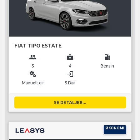
FIAT TIPO ESTATE
group
business_center
local_gas_station
5
4
Bensin
miscellaneous_services
login
Manuelt gir
5 Dør
SE DETALJER...
ØKONOMI