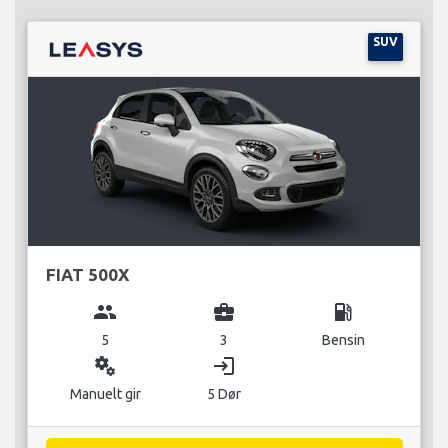
SUV
FIAT 500X
group
business_center
local_gas_station
5
3
Bensin
miscellaneous_services
login
Manuelt gir
5 Dør