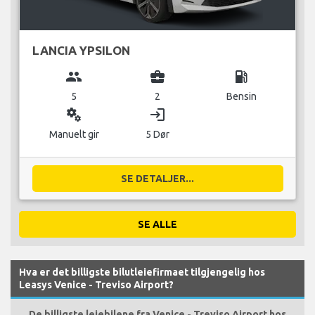
LANCIA YPSILON
group
business_center
local_gas_station
5
2
Bensin
miscellaneous_services
login
Manuelt gir
5 Dør
SE DETALJER...
SE ALLE
Hva er det billigste bilutleiefirmaet tilgjengelig hos
Leasys Venice - Treviso Airport?
De billigste leiebilene fra Venice - Treviso Airport hos