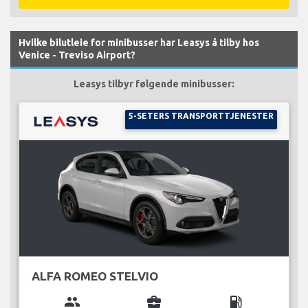
Hvilke bilutleie for minibusser har Leasys å tilby hos
Venice - Treviso Airport?
Leasys tilbyr følgende minibusser:
5-SETERS TRANSPORTTJENESTER
ALFA ROMEO STELVIO
group
business_center
local_gas_station