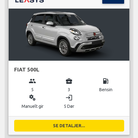
FIAT 500L
group
business_center
local_gas_station
5
3
Bensin
miscellaneous_services
login
Manuelt gir
5 Dør
SE DETALJER...