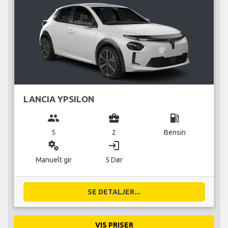
LANCIA YPSILON
group
business_center
local_gas_station
5
2
Bensin
miscellaneous_services
login
Manuelt gir
5 Dør
SE DETALJER...
VIS PRISER