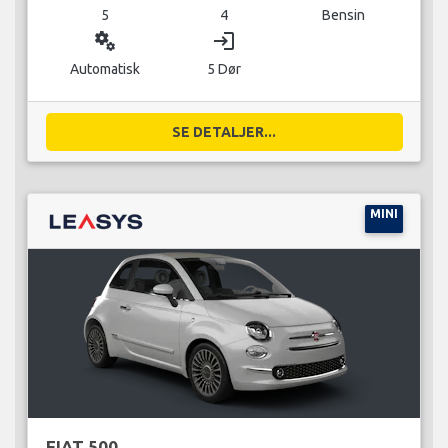
5
4
Bensin
miscellaneous_services
login
Automatisk
5 Dør
SE DETALJER...
MINI
FIAT 500