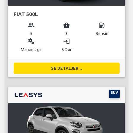
FIAT 500L
group
business_center
local_gas_station
5
3
Bensin
miscellaneous_services
login
Manuelt gir
5 Dør
SE DETALJER...
SUV