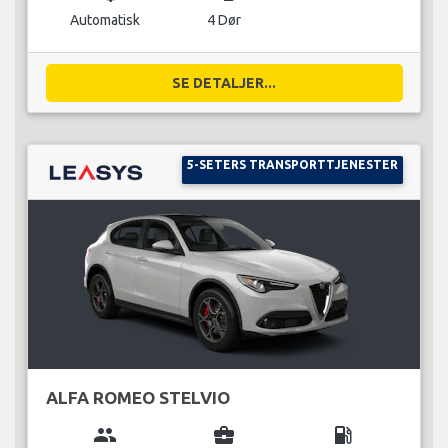
Automatisk
4 Dør
SE DETALJER...
5-SETERS TRANSPORTTJENESTER
ALFA ROMEO STELVIO
group
business_center
local_gas_station