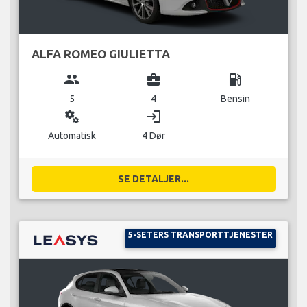
ALFA ROMEO GIULIETTA
group
business_center
local_gas_station
5
4
Bensin
miscellaneous_services
login
Automatisk
4 Dør
SE DETALJER...
5-SETERS TRANSPORTTJENESTER