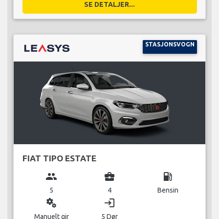
SE DETALJER...
STASJONSVOGN
FIAT TIPO ESTATE
group
business_center
local_gas_station
5
4
Bensin
miscellaneous_services
login
Manuelt gir
5 Dør