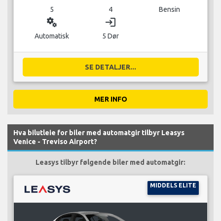
5
4
Bensin
miscellaneous_services
login
Automatisk
5 Dør
SE DETALJER...
MER INFO
Hva bilutleie for biler med automatgir tilbyr Leasys
Venice - Treviso Airport?
Leasys tilbyr følgende biler med automatgir:
MIDDELS ELITE