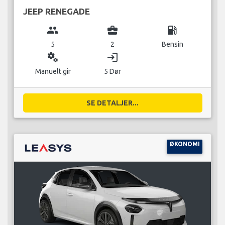
JEEP RENEGADE
group
business_center
local_gas_station
5
2
Bensin
miscellaneous_services
login
Manuelt gir
5 Dør
SE DETALJER...
ØKONOMI