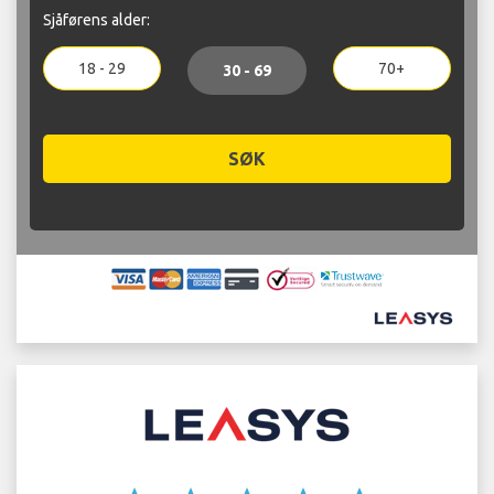
Sjåførens alder:
18 - 29
70+
30 - 69
SØK