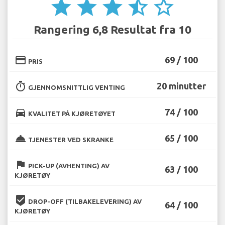
star
star
star
star_half
star_border
Rangering 6,8 Resultat fra 10
credit_card
69 / 100
PRIS
timer
20 minutter
GJENNOMSNITTLIG VENTING
directions_car
74 / 100
KVALITET PÅ KJØRETØYET
room_service
65 / 100
TJENESTER VED SKRANKE
flag
PICK-UP (AVHENTING) AV
63 / 100
KJØRETØY
beenhere
DROP-OFF (TILBAKELEVERING) AV
64 / 100
KJØRETØY