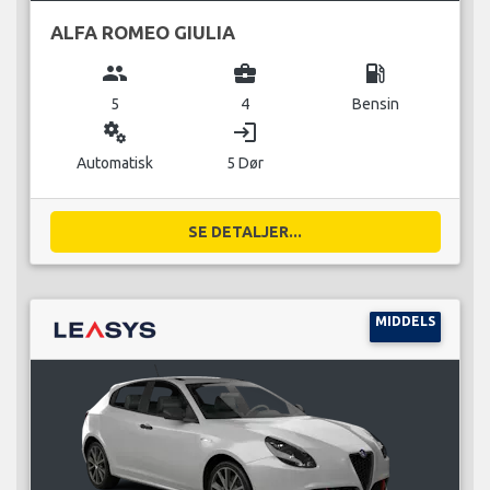
ALFA ROMEO GIULIA
group
business_center
local_gas_station
5
4
Bensin
miscellaneous_services
login
Automatisk
5 Dør
SE DETALJER...
MIDDELS