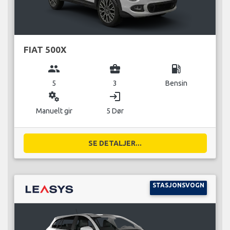
FIAT 500X
group
business_center
local_gas_station
5
3
Bensin
miscellaneous_services
login
Manuelt gir
5 Dør
SE DETALJER...
STASJONSVOGN