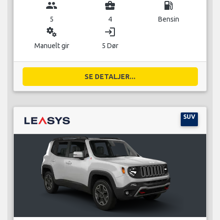
group
business_center
local_gas_station
5
4
Bensin
miscellaneous_services
login
Manuelt gir
5 Dør
SE DETALJER...
SUV