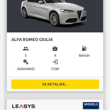
ALFA ROMEO GIULIA
group
business_center
local_gas_station
5
4
Bensin
miscellaneous_services
login
Automatisk
5 Dør
SE DETALJER...
MIDDELS