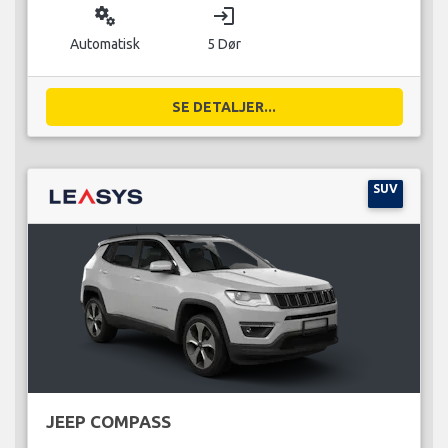
miscellaneous_services
login
Automatisk
5 Dør
SE DETALJER...
SUV
JEEP COMPASS