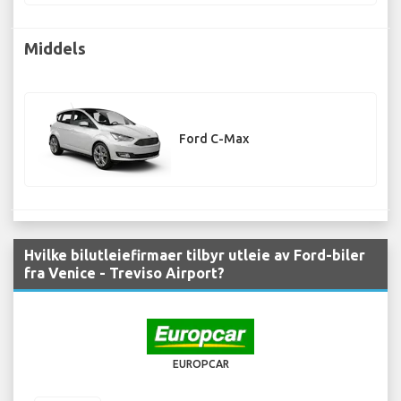
Middels
Ford C-Max
Hvilke bilutleiefirmaer tilbyr utleie av Ford-biler
fra Venice - Treviso Airport?
EUROPCAR