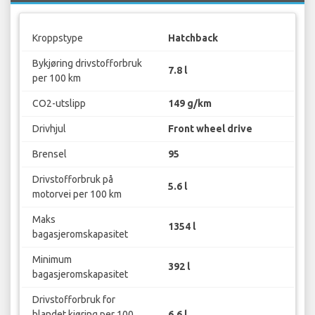
Kroppstype
Hatchback
Bykjøring drivstofforbruk
7.8 l
per 100 km
CO2-utslipp
149 g/km
Drivhjul
Front wheel drive
Brensel
95
Drivstofforbruk på
5.6 l
motorvei per 100 km
Maks
1354 l
bagasjeromskapasitet
Minimum
392 l
bagasjeromskapasitet
Drivstofforbruk for
blandet kjøring per 100
6.6 l