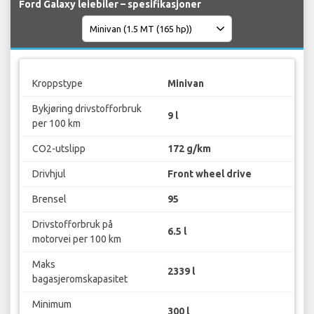
Ford Galaxy leiebiler – spesifikasjoner
Kroppstype
Minivan
Bykjøring drivstofforbruk
9 l
per 100 km
CO2-utslipp
172 g/km
Drivhjul
Front wheel drive
Brensel
95
Drivstofforbruk på
6.5 l
motorvei per 100 km
Maks
2339 l
bagasjeromskapasitet
Minimum
300 l