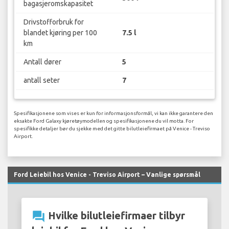
bagasjeromskapasitet
Drivstofforbruk for
blandet kjøring per 100
7.5 l
km
Antall dører
5
antall seter
7
Spesifikasjonene som vises er kun for informasjonsformål, vi kan ikke garantere den
eksakte Ford Galaxy kjøretøymodellen og spesifikasjonene du vil motta. For
spesifikke detaljer bør du sjekke med det gitte bilutleiefirmaet på Venice - Treviso
Airport.
Ford Leiebil hos Venice - Treviso Airport – Vanlige spørsmål
question_answer
Hvilke bilutleiefirmaer tilbyr