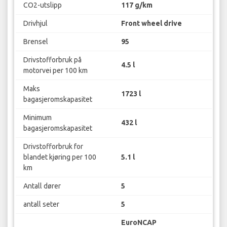
CO2-utslipp
117 g/km
Drivhjul
Front wheel drive
Brensel
95
Drivstofforbruk på
4.5 l
motorvei per 100 km
Maks
1723 l
bagasjeromskapasitet
Minimum
432 l
bagasjeromskapasitet
Drivstofforbruk for
blandet kjøring per 100
5.1 l
km
Antall dører
5
antall seter
5
EuroNCAP