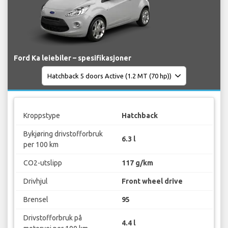
Ford Ka leiebiler – spesifikasjoner
Kroppstype
Hatchback
Bykjøring drivstofforbruk
6.3 l
per 100 km
CO2-utslipp
117 g/km
Drivhjul
Front wheel drive
Brensel
95
Drivstofforbruk på
4.4 l