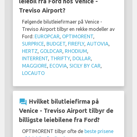
leiebil fra Ford hos Venice -
Treviso Airport?
Følgende bilutleiefirmaer på Venice -
Treviso Airport tilbyr en rekke modeller av
Ford:
EUROPCAR
,
OPTIMORENT
,
SURPRICE
,
BUDGET
,
FIREFLY
,
AUTOVIA
,
HERTZ
,
GOLDCAR
,
RHODIUM
,
INTERRENT
,
THRIFTY
,
DOLLAR
,
MAGGIORE
,
ECOVIA
,
SICILY BY CAR
,
LOCAUTO
question_answer
Hvilket bilutleiefirma på
Venice - Treviso Airport tilbyr de
billigste leiebilene fra Ford?
OPTIMORENT tilbyr ofte de
beste prisene