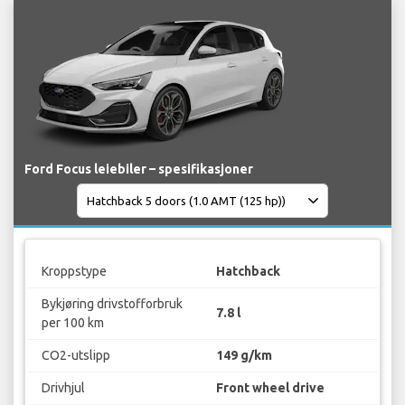
Ford Focus leiebiler – spesifikasjoner
Kroppstype
Hatchback
Bykjøring drivstofforbruk
7.8 l
per 100 km
CO2-utslipp
149 g/km
Drivhjul
Front wheel drive