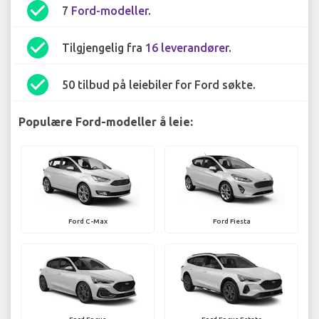
check_circle
7
Ford-modeller
.
check_circle
Tilgjengelig fra
16 leverandører
.
check_circle
50 tilbud på leiebiler for Ford søkte.
Populære Ford-modeller å leie:
Ford C-Max
Ford Fiesta