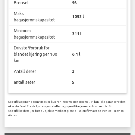
Brensel
95
Maks
1093 l
bagasjeromskapasitet
Minimum
311 l
bagasjeromskapasitet
Drivstofforbruk for
blandet kjøring per 100
6.1 l
km
Antall dører
3
antall seter
5
Spesifikasjonene som vises er kun for informasjonsformål, vi kan ikke garantere den
eksakte Ford Fiesta kjøretøymodellen og spesifikasjonene du vil motta. For
spesifikke detaljer bør du sjekke med det gitte bilutleiefirmaet på Venice - Treviso
Airport.