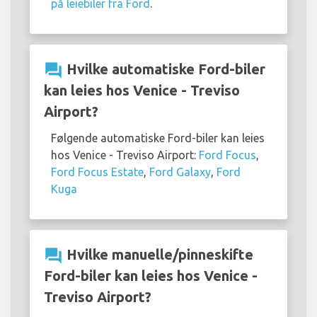
på leiebiler fra Ford
.
question_answer
Hvilke automatiske Ford-biler
kan leies hos Venice - Treviso
Airport?
Følgende automatiske Ford-biler kan leies
hos Venice - Treviso Airport:
Ford Focus
,
Ford Focus Estate
,
Ford Galaxy
,
Ford
Kuga
question_answer
Hvilke manuelle/pinneskifte
Ford-biler kan leies hos Venice -
Treviso Airport?