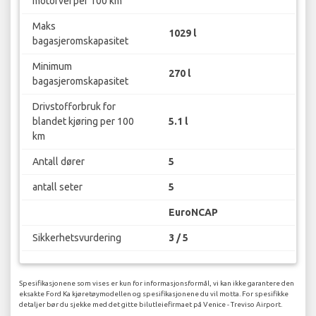
motorvei per 100 km
Maks
1029 l
bagasjeromskapasitet
Minimum
270 l
bagasjeromskapasitet
Drivstofforbruk for
blandet kjøring per 100
5.1 l
km
Antall dører
5
antall seter
5
EuroNCAP
Sikkerhetsvurdering
3 / 5
Spesifikasjonene som vises er kun for informasjonsformål, vi kan ikke garantere den
eksakte Ford Ka kjøretøymodellen og spesifikasjonene du vil motta. For spesifikke
detaljer bør du sjekke med det gitte bilutleiefirmaet på Venice - Treviso Airport.