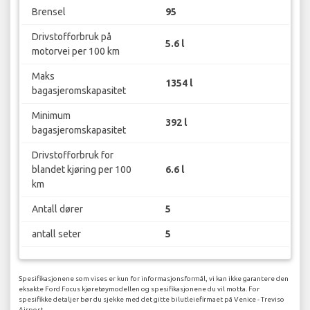
Brensel
95
Drivstofforbruk på
5.6 l
motorvei per 100 km
Maks
1354 l
bagasjeromskapasitet
Minimum
392 l
bagasjeromskapasitet
Drivstofforbruk for
blandet kjøring per 100
6.6 l
km
Antall dører
5
antall seter
5
Spesifikasjonene som vises er kun for informasjonsformål, vi kan ikke garantere den
eksakte Ford Focus kjøretøymodellen og spesifikasjonene du vil motta. For
spesifikke detaljer bør du sjekke med det gitte bilutleiefirmaet på Venice - Treviso
Airport.