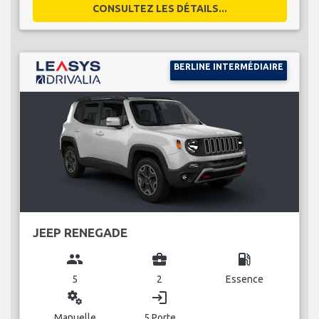
CONSULTEZ LES DÉTAILS...
BERLINE INTERMÉDIAIRE
JEEP RENEGADE
group
business_center
local_gas_station
5
2
Essence
miscellaneous_services
login
Manuelle
5 Porte