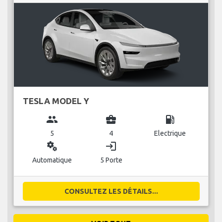
TESLA MODEL Y
group
business_center
local_gas_station
5
4
Electrique
miscellaneous_services
login
Automatique
5 Porte
CONSULTEZ LES DÉTAILS...