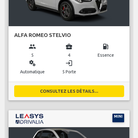
ALFA ROMEO STELVIO
group
business_center
local_gas_station
5
4
Essence
miscellaneous_services
login
Automatique
5 Porte
CONSULTEZ LES DÉTAILS...
MINI