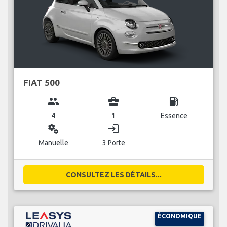
FIAT 500
group
business_center
local_gas_station
4
1
Essence
miscellaneous_services
login
Manuelle
3 Porte
CONSULTEZ LES DÉTAILS...
ÉCONOMIQUE