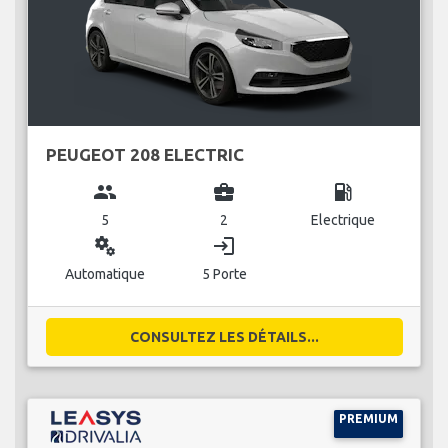
PEUGEOT 208 ELECTRIC
group
business_center
local_gas_station
5
2
Electrique
miscellaneous_services
login
Automatique
5 Porte
CONSULTEZ LES DÉTAILS...
PREMIUM