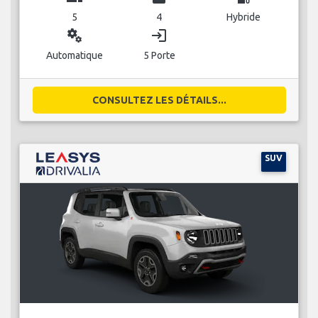
5
4
Hybride
miscellaneous_services
login
Automatique
5 Porte
CONSULTEZ LES DÉTAILS...
SUV