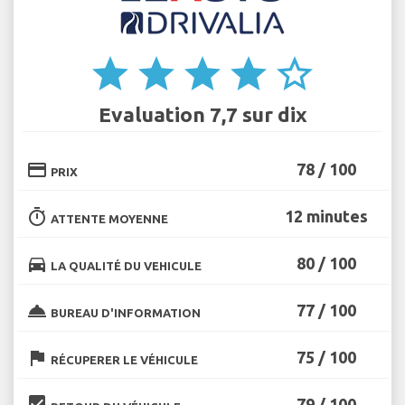
star
star
star
star
star_border
Evaluation 7,7 sur dix
credit_card
78 / 100
PRIX
timer
12 minutes
ATTENTE MOYENNE
directions_car
80 / 100
LA QUALITÉ DU VEHICULE
room_service
77 / 100
BUREAU D'INFORMATION
flag
75 / 100
RÉCUPERER LE VÉHICULE
beenhere
79 / 100