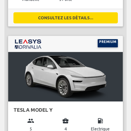
CONSULTEZ LES DÉTAILS...
PREMIUM
TESLA MODEL Y
group
business_center
local_gas_station
5
4
Electrique