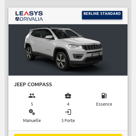
BERLINE STANDARD
JEEP COMPASS
group
business_center
local_gas_station
5
4
Essence
miscellaneous_services
login
Manuelle
5 Porte