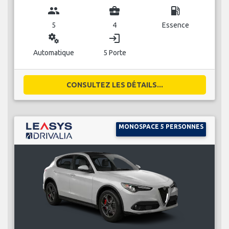
group
business_center
local_gas_station
5
4
Essence
miscellaneous_services
login
Automatique
5 Porte
CONSULTEZ LES DÉTAILS...
MONOSPACE 5 PERSONNES