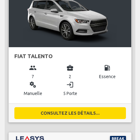
FIAT TALENTO
group
business_center
local_gas_station
7
2
Essence
miscellaneous_services
login
Manuelle
5 Porte
CONSULTEZ LES DÉTAILS...
BREAK