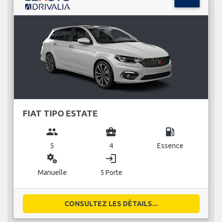
FIAT TIPO ESTATE
group
business_center
local_gas_station
5
4
Essence
miscellaneous_services
login
Manuelle
5 Porte
CONSULTEZ LES DÉTAILS...