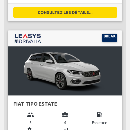
CONSULTEZ LES DÉTAILS...
BREAK
FIAT TIPO ESTATE
group
business_center
local_gas_station
5
4
Essence