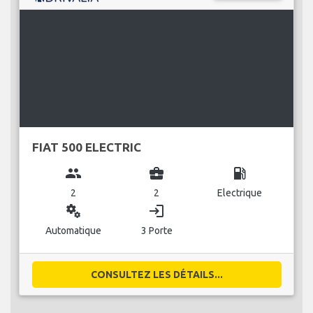
FIAT 500 ELECTRIC
group
business_center
local_gas_station
2
2
Electrique
miscellaneous_services
login
Automatique
3 Porte
CONSULTEZ LES DÉTAILS...