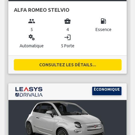
ALFA ROMEO STELVIO
group
business_center
local_gas_station
5
4
Essence
miscellaneous_services
login
Automatique
5 Porte
CONSULTEZ LES DÉTAILS...
ÉCONOMIQUE