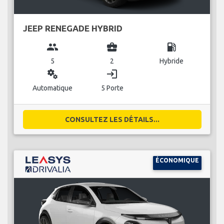
JEEP RENEGADE HYBRID
group
business_center
local_gas_station
5
2
Hybride
miscellaneous_services
login
Automatique
5 Porte
CONSULTEZ LES DÉTAILS...
ÉCONOMIQUE