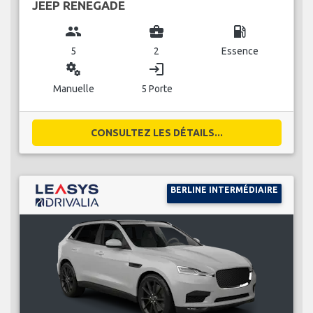
JEEP RENEGADE
group
business_center
local_gas_station
5
2
Essence
miscellaneous_services
login
Manuelle
5 Porte
CONSULTEZ LES DÉTAILS...
BERLINE INTERMÉDIAIRE