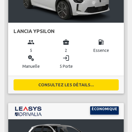
LANCIA YPSILON
group
business_center
local_gas_station
5
2
Essence
miscellaneous_services
login
Manuelle
5 Porte
CONSULTEZ LES DÉTAILS...
ÉCONOMIQUE