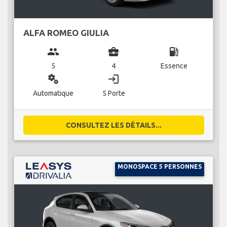
ALFA ROMEO GIULIA
group
business_center
local_gas_station
5
4
Essence
miscellaneous_services
login
Automatique
5 Porte
CONSULTEZ LES DÉTAILS...
MONOSPACE 5 PERSONNES