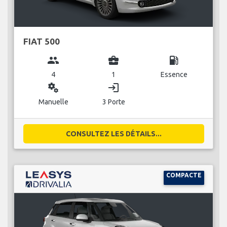
FIAT 500
group
business_center
local_gas_station
4
1
Essence
miscellaneous_services
login
Manuelle
3 Porte
CONSULTEZ LES DÉTAILS...
COMPACTE