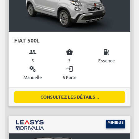
FIAT 500L
group
business_center
local_gas_station
5
3
Essence
miscellaneous_services
login
Manuelle
5 Porte
CONSULTEZ LES DÉTAILS...
MINIBUS