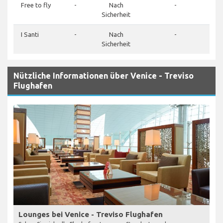
Free to fly
-
Nach
-
4
Sicherheit
I Santi
-
Nach
-
4
Sicherheit
Nützliche Informationen über Venice - Treviso
Flughafen
Lounges bei Venice - Treviso Flughafen