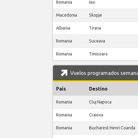
Romania
Iasi
Macedonia
Skopje
Albania
Tirana
Romania
Suceava
Romania
Timisoara
Vuelos programados semanale
País
Destino
Romania
Cluj Napoca
Romania
Craiova
Romania
Bucharest Henri Coanda