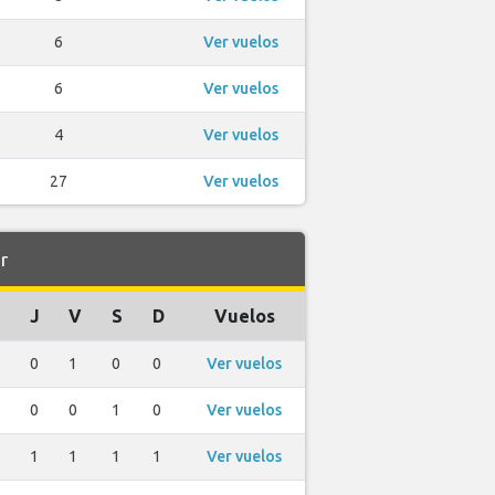
6
Ver vuelos
6
Ver vuelos
4
Ver vuelos
27
Ver vuelos
r
J
V
S
D
Vuelos
0
1
0
0
Ver vuelos
0
0
1
0
Ver vuelos
1
1
1
1
Ver vuelos