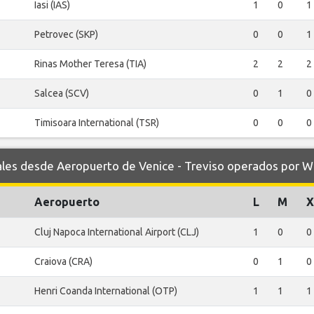
Iasi (IAS)
1
0
1
Petrovec (SKP)
0
0
1
Rinas Mother Teresa (TIA)
2
2
2
Salcea (SCV)
0
1
0
Timisoara International (TSR)
0
0
0
s desde Aeropuerto de Venice - Treviso operados por Wi
Aeropuerto
L
M
X
Cluj Napoca International Airport (CLJ)
1
0
0
Craiova (CRA)
0
1
0
Henri Coanda International (OTP)
1
1
1