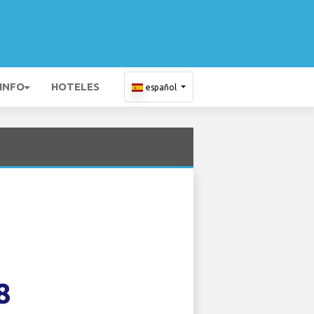
 INFO
HOTELES
español
8