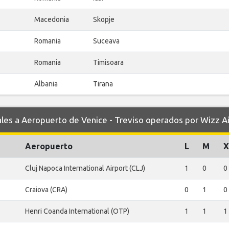
Macedonia
Skopje
Romania
Suceava
Romania
Timisoara
Albania
Tirana
s a Aeropuerto de Venice - Treviso operados por Wizz Ai
Aeropuerto
L
M
X
Cluj Napoca International Airport (CLJ)
1
0
0
Craiova (CRA)
0
1
0
Henri Coanda International (OTP)
1
1
1