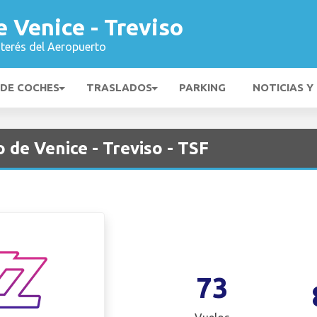
 Venice - Treviso
nterés del Aeropuerto
 DE COCHES
TRASLADOS
PARKING
NOTICIAS Y
 de Venice - Treviso - TSF
73